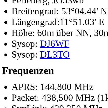
Perleberg, JO53wb
Breitengrad: 53°04.44' N
Längengrad:11°51.03' E
Höhe: 60m über NN, 30
Sysop:
DJ6WF
Sysop:
DL3TO
Frequenzen
APRS: 144,800 MHz
Packet: 438,500 MHz (1k